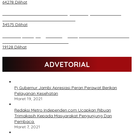
64278 Dilihat
H Al Haris Wakili Pemkab/Pemkot Jambi Wilayah Barat • Pada
Sambutan Halal Bihalal di Gubernuran
34575 Dilihat
Daftar Akpol 88 yang Jadi Petinggi Polri, dari Batalion Dharma s/d
Atmani Wedana dan Adhi Pradana
19128 Dilihat
ADVETORIAL
Pj.Gubernur Jambi Apresiasi Peran Perawat Berikan
Pelayanan Kesehatan
Maret 19, 2021
Redaksi Metro Independen.com Ucapkan Ribuan
Trimakasih Kepada Masyarakat Pengunjung Dan
Pembaca.
Maret 7, 2021