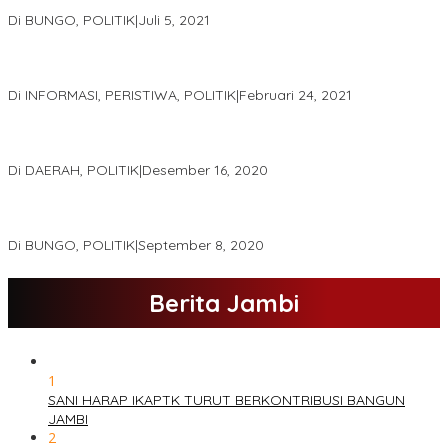
PK.
Di BUNGO, POLITIK
|
Juli 5, 2021
Gugatan Pilgub Jambi, Saksi Cek Endra-Ratu Akui Bisa Nyoblos
Meski Tak Ada e-KTP
Di INFORMASI, PERISTIWA, POLITIK
|
Februari 24, 2021
Real Count Hampir 100 Persen, Hasil Rekapitulasi KPU Jambi
Haris – Sani Unggul 38.0,%
Di DAERAH, POLITIK
|
Desember 16, 2020
Hamas-Apri Hari Ini,Pemeriksaan Kesehatan Di RSUD Raden
Mattaher
Di BUNGO, POLITIK
|
September 8, 2020
Berita Jambi
1
SANI HARAP IKAPTK TURUT BERKONTRIBUSI BANGUN
JAMBI
2