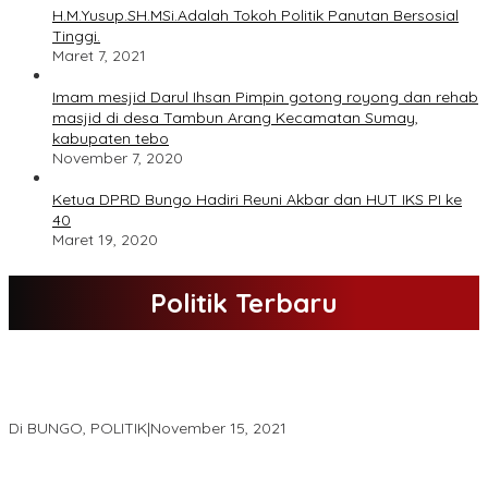
H.M.Yusup.SH.MSi.Adalah Tokoh Politik Panutan Bersosial
Tinggi.
Maret 7, 2021
Imam mesjid Darul Ihsan Pimpin gotong royong dan rehab
masjid di desa Tambun Arang Kecamatan Sumay,
kabupaten tebo
November 7, 2020
Ketua DPRD Bungo Hadiri Reuni Akbar dan HUT IKS PI ke
40
Maret 19, 2020
Politik Terbaru
DPD Partai Nasdem Kab Bungo Gelar Acara Peringatan HUT Ke-
10.Bertajuk Dengan Tema”Membawa Gerakan Perubahan”
Di BUNGO, POLITIK
|
November 15, 2021
DPD Partai Golkar,Muscam Ke-X Dalam Rangka Pemilihan Ketua