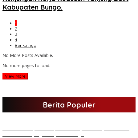
Kabupaten Bungo.
1
2
3
4
Berikutnya
No More Posts Available.
No more pages to load.
View More
Berita Populer
H Al Haris Sampaikan Empat Poin ke Pj Gubernur Jambi · Ketika
Melakukan Kunjungan Kerja ke Merangin