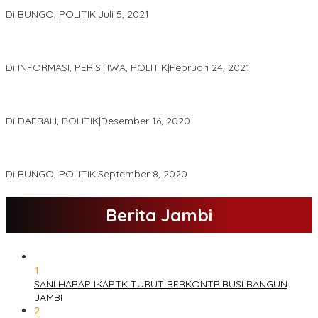
PK.
Di BUNGO, POLITIK
|
Juli 5, 2021
Gugatan Pilgub Jambi, Saksi Cek Endra-Ratu Akui Bisa Nyoblos
Meski Tak Ada e-KTP
Di INFORMASI, PERISTIWA, POLITIK
|
Februari 24, 2021
Real Count Hampir 100 Persen, Hasil Rekapitulasi KPU Jambi
Haris – Sani Unggul 38.0,%
Di DAERAH, POLITIK
|
Desember 16, 2020
Hamas-Apri Hari Ini,Pemeriksaan Kesehatan Di RSUD Raden
Mattaher
Di BUNGO, POLITIK
|
September 8, 2020
Berita Jambi
1
SANI HARAP IKAPTK TURUT BERKONTRIBUSI BANGUN
JAMBI
2