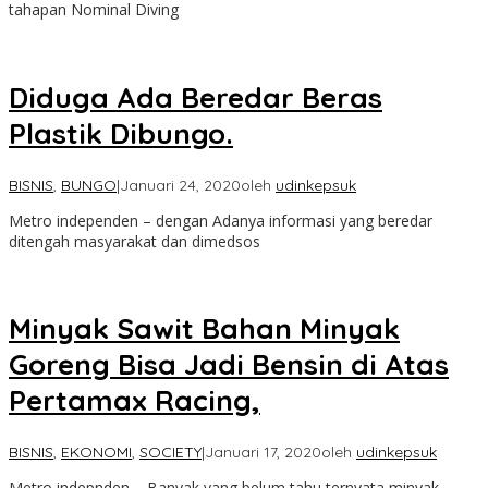
tahapan Nominal Diving
Diduga Ada Beredar Beras
Plastik Dibungo.
BISNIS
,
BUNGO
|
Januari 24, 2020
oleh
udinkepsuk
Metro independen – dengan Adanya informasi yang beredar
ditengah masyarakat dan dimedsos
Minyak Sawit Bahan Minyak
Goreng Bisa Jadi Bensin di Atas
Pertamax Racing,
BISNIS
,
EKONOMI
,
SOCIETY
|
Januari 17, 2020
oleh
udinkepsuk
Metro indepnden – Banyak yang belum tahu ternyata minyak