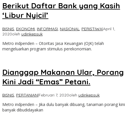
Berikut Daftar Bank yang Kasih
‘Libur Nyicil’
BISNIS
,
EKONOMI
,
INFORMASI
,
NASIONAL
,
PERISTIWA
|
April 1,
2020
oleh
udinkepsuk
Metro indpenden – Otoritas Jasa Keuangan (OJK) telah
mengeluarkan program stimulus perekonomian.
Dianggap Makanan Ular, Porang
Kini Jadi “Emas” Petani.
BISNIS
,
PERTANIAN
|
Februari 7, 2020
oleh
udinkepsuk
Metro indpenden – Jika dulu banyak dibuang, tanaman porang kini
banyak dibudidayakan