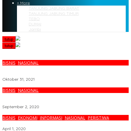
+ More
TANJUNG JABUNG BARAT
TANJUNG JABUNG TIMUR
TEBO
DUMAI
Jambi
tutup
tutup
BISNIS
,
NASIONAL
Direktur Dan GM Pertamina Sapa Mahasiswa Melalui Gelaran
Goes To Campus di Dumai.
Oktober 31, 2021
BISNIS
,
NASIONAL
2 Produk Pertamina Tidak Boleh Diperjualbelikkan Lagi
Dipasaran Jenis Premium Dan Pertalite
September 2, 2020
BISNIS
,
EKONOMI
,
INFORMASI
,
NASIONAL
,
PERISTIWA
Berikut Daftar Bank yang Kasih ‘Libur Nyicil’
April 1, 2020