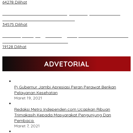
64278 Dilihat
H Al Haris Wakili Pemkab/Pemkot Jambi Wilayah Barat • Pada
Sambutan Halal Bihalal di Gubernuran
34575 Dilihat
Daftar Akpol 88 yang Jadi Petinggi Polri, dari Batalion Dharma s/d
Atmani Wedana dan Adhi Pradana
19128 Dilihat
ADVETORIAL
Pj.Gubernur Jambi Apresiasi Peran Perawat Berikan
Pelayanan Kesehatan
Maret 19, 2021
Redaksi Metro Independen.com Ucapkan Ribuan
Trimakasih Kepada Masyarakat Pengunjung Dan
Pembaca.
Maret 7, 2021