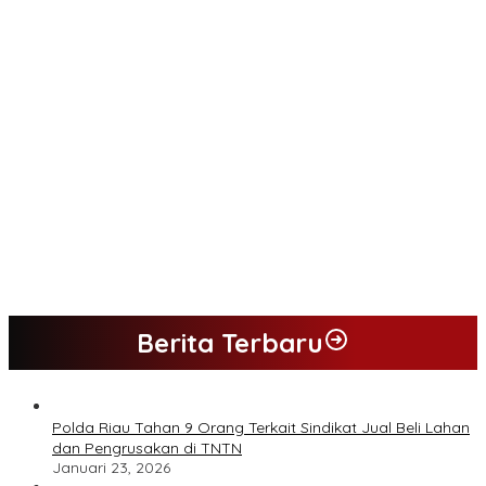
Pj.Gubernur Jambi Apresiasi Peran Perawat Berikan Pelayanan
Kesehatan
Redaksi Metro Independen.com Ucapkan Ribuan Trimakasih
Kepada Masyarakat Pengunjung Dan Pembaca.
H.M.Yusup.SH.MSi.Adalah Tokoh Politik Panutan Bersosial Tinggi.
Imam mesjid Darul Ihsan Pimpin gotong royong dan rehab
masjid di desa Tambun Arang Kecamatan Sumay, kabupaten
tebo
Ketua DPRD Bungo Hadiri Reuni Akbar dan HUT IKS PI ke 40
Berita Terbaru
Polda Riau Tahan 9 Orang Terkait Sindikat Jual Beli Lahan
dan Pengrusakan di TNTN
Januari 23, 2026