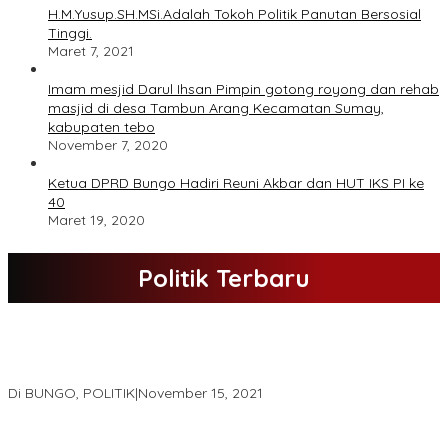
H.M.Yusup.SH.MSi.Adalah Tokoh Politik Panutan Bersosial
Tinggi.
Maret 7, 2021
Imam mesjid Darul Ihsan Pimpin gotong royong dan rehab
masjid di desa Tambun Arang Kecamatan Sumay,
kabupaten tebo
November 7, 2020
Ketua DPRD Bungo Hadiri Reuni Akbar dan HUT IKS PI ke
40
Maret 19, 2020
Politik Terbaru
DPD Partai Nasdem Kab Bungo Gelar Acara Peringatan HUT Ke-
10.Bertajuk Dengan Tema”Membawa Gerakan Perubahan”
Di BUNGO, POLITIK
|
November 15, 2021
DPD Partai Golkar,Muscam Ke-X Dalam Rangka Pemilihan Ketua