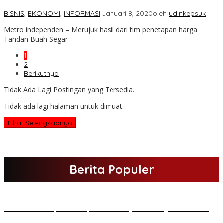
BISNIS
,
EKONOMI
,
INFORMASI
|
Januari 8, 2020
oleh
udinkepsuk
Metro independen – Merujuk hasil dari tim penetapan harga
Tandan Buah Segar
1
2
Berikutnya
Tidak Ada Lagi Postingan yang Tersedia.
Tidak ada lagi halaman untuk dimuat.
Lihat Selengkapnya
Berita Populer
H Al Haris Sampaikan Empat Poin ke Pj Gubernur Jambi · Ketika
Melakukan Kunjungan Kerja ke Merangin