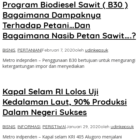
Program Biodiesel Sawit ( B30 )
Bagaimana Dampaknya
Terhadap Petani…Dan
Bagaimana Nasib Petan Sawit….?
BISNIS
,
PERTANIAN
|
Februari 7, 2020
oleh
udinkepsuk
Metro indepnden – Penggunaan B30 bertujuan untuk mengurangi
ketergantungan impor dan menyediakan
Kapal Selam RI Lolos Uji
Kedalaman Laut, 90% Produksi
Dalam Negeri Sukses
BISNIS
,
INFORMASI
,
PERISTIWA
|
Januari 29, 2020
oleh
udinkepsuk
Metro indpenden – Kapal selam KRI 405 Alugoro menjalani