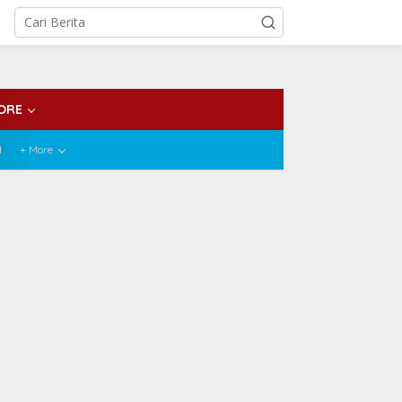
ORE
H
+ More