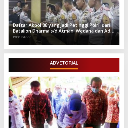
Daftar Akpol 88 yang Jadi Petinggi Polri, dari
Batalion Dharma s/d Atmani Wedana dan Adhi
Pradana
19130 Dilihat
ADVETORIAL