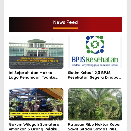
News Feed
Ini Sejarah dan Makna
Sistim Kelas 1,2,3 BPJS
Logo Penamaan Tuanku
Kesehatan Segera Dihapus,
Tambusai sebagai Nama
Ini Iuran Per 17.Juni 2025
Kodam XIX/TT
Gakum Wilayah Sumatera
Ratusan Ribu Hektar Kebun
Amankan 3 Orang Pelaku
Sawit Sitaan Satgas PKH