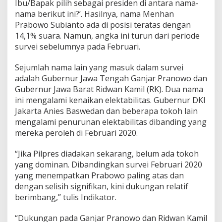
Ibu/Bapak pilih sebagai presiden di antara nama-
A
nama berikut ini?’. Hasilnya, nama Menhan
n
Prabowo Subianto ada di posisi teratas dengan
i
e
14,1% suara. Namun, angka ini turun dari periode
s
survei sebelumnya pada Februari.
T
u
Sejumlah nama lain yang masuk dalam survei
r
adalah Gubernur Jawa Tengah Ganjar Pranowo dan
u
n
Gubernur Jawa Barat Ridwan Kamil (RK). Dua nama
ini mengalami kenaikan elektabilitas. Gubernur DKI
Jakarta Anies Baswedan dan beberapa tokoh lain
mengalami penurunan elektabilitas dibanding yang
mereka peroleh di Februari 2020.
“Jika Pilpres diadakan sekarang, belum ada tokoh
yang dominan. Dibandingkan survei Februari 2020
yang menempatkan Prabowo paling atas dan
dengan selisih signifikan, kini dukungan relatif
berimbang,” tulis Indikator.
“Dukungan pada Ganjar Pranowo dan Ridwan Kamil