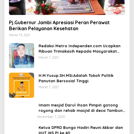
Pj.Gubernur Jambi Apresiasi Peran Perawat
Berikan Pelayanan Kesehatan
Maret 19, 2021
Redaksi Metro Independen.com Ucapkan
Ribuan Trimakasih Kepada Masyarakat
Pengunjung Dan Pembaca.
Maret 7, 2021
H.M.Yusup.SH.MSi.Adalah Tokoh Politik
Panutan Bersosial Tinggi.
Maret 7, 2021
Imam mesjid Darul Ihsan Pimpin gotong
royong dan rehab masjid di desa Tambun
Arang Kecamatan Sumay, kabupaten tebo
November 7, 2020
Ketua DPRD Bungo Hadiri Reuni Akbar dan
HUT IKS PI ke 40