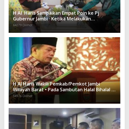
H Al Haris Sampaikan Empat Poin ke Pj
Gubernur Jambi · Ketika Melakukan
Kunjungan Kerja ke Merangin
64279 Dilihat
H Al Haris Wakili Pemkab/Pemkot Jambi
Wilayah Barat • Pada Sambutan Halal Bihalal di
Gubernuran
34576 Dilihat