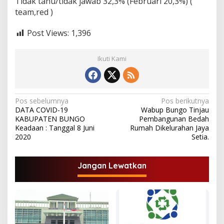
Tidak tahu/tidak jawab 32,3% (Februari 20,3%) (
team,red )
Post Views:
1,396
Ikuti Kami
N
Pos sebelumnya
Pos berikutnya
DATA COVID-19
Wabup Bungo Tinjau
a
KABUPATEN BUNGO
Pembangunan Bedah
v
Keadaan : Tanggal 8 Juni
Rumah Dikelurahan Jaya
2020
Setia.
i
g
Jangan Lewatkan
a
s
i
p