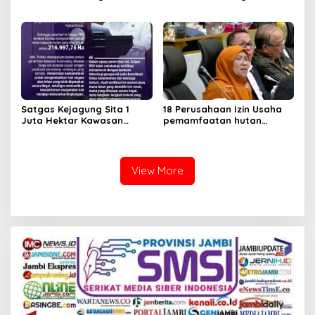
Perambah Hutan
Diambilalih.
Satgas Kejagung Sita 1
18 Perusahaan Izin Usaha
Juta Hektar Kawasan
pemamfaatan hutan
Hutan Sebelum Lebaran
Dicabut Kemenhut
View More