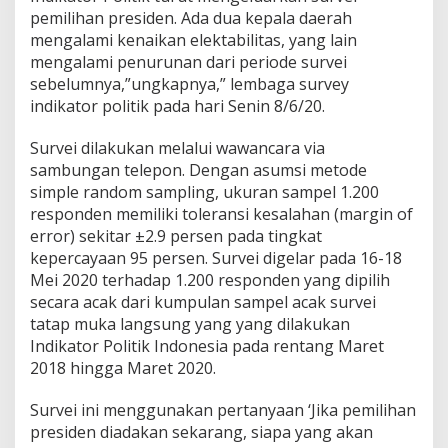
e
pemilihan presiden. Ada dua kepala daerah
k
mengalami kenaikan elektabilitas, yang lain
t
mengalami penurunan dari periode survei
a
sebelumnya,”ungkapnya,” lembaga survey
b
i
indikator politik pada hari Senin 8/6/20.
l
i
Survei dilakukan melalui wawancara via
t
sambungan telepon. Dengan asumsi metode
a
simple random sampling, ukuran sampel 1.200
s
G
responden memiliki toleransi kesalahan (margin of
a
error) sekitar ±2.9 persen pada tingkat
n
kepercayaan 95 persen. Survei digelar pada 16-18
j
Mei 2020 terhadap 1.200 responden yang dipilih
a
r
secara acak dari kumpulan sampel acak survei
-
tatap muka langsung yang yang dilakukan
R
Indikator Politik Indonesia pada rentang Maret
K
2018 hingga Maret 2020.
N
a
i
Survei ini menggunakan pertanyaan ‘Jika pemilihan
k
presiden diadakan sekarang, siapa yang akan
,