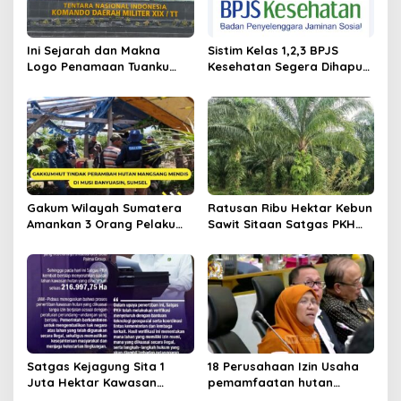
o
s
Ini Sejarah dan Makna
Sistim Kelas 1,2,3 BPJS
Logo Penamaan Tuanku
Kesehatan Segera Dihapus,
Tambusai sebagai Nama
Ini Iuran Per 17.Juni 2025
Kodam XIX/TT
Gakum Wilayah Sumatera
Ratusan Ribu Hektar Kebun
Amankan 3 Orang Pelaku
Sawit Sitaan Satgas PKH
Perambah Hutan
Diambilalih.
Satgas Kejagung Sita 1
18 Perusahaan Izin Usaha
Juta Hektar Kawasan
pemamfaatan hutan
Hutan Sebelum Lebaran
Dicabut Kemenhut