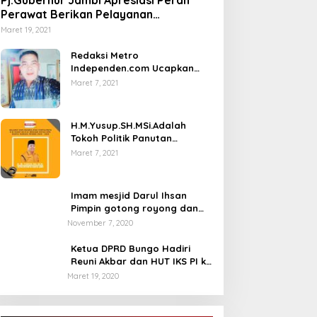
Perawat Berikan Pelayanan
Kesehatan
Maret 19, 2021
Redaksi Metro
Independen.com Ucapkan
Ribuan Trimakasih Kepada
Maret 7, 2021
Masyarakat Pengunjung Dan
Pembaca.
H.M.Yusup.SH.MSi.Adalah
Tokoh Politik Panutan
Bersosial Tinggi.
Maret 7, 2021
Imam mesjid Darul Ihsan
Pimpin gotong royong dan
rehab masjid di desa Tambun
November 7, 2020
Arang Kecamatan Sumay,
kabupaten tebo
Ketua DPRD Bungo Hadiri
Reuni Akbar dan HUT IKS PI ke
40
Maret 19, 2020
DPD Partai Golkar,Muscam Ke-X