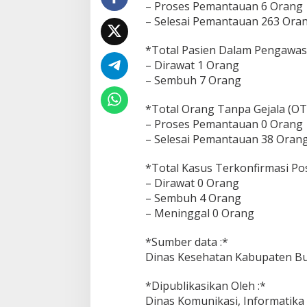
– Proses Pemantauan 6 Orang
T
– Selesai Pemantauan 263 Ora
a
n
g
*Total Pasien Dalam Pengawasan
g
– Dirawat 1 Orang
a
– Sembuh 7 Orang
l
3
*Total Orang Tanpa Gejala (OTG
J
u
– Proses Pemantauan 0 Orang
l
– Selesai Pemantauan 38 Oran
i
2
*Total Kasus Terkonfirmasi Posi
0
– Dirawat 0 Orang
2
0
– Sembuh 4 Orang
– Meninggal 0 Orang
*Sumber data :*
Dinas Kesehatan Kabupaten B
*Dipublikasikan Oleh :*
Dinas Komunikasi, Informatik