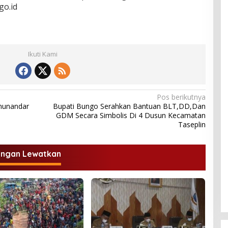
go.id
Ikuti Kami
Pos berikutnya
munandar
Bupati Bungo Serahkan Bantuan BLT,DD,Dan
GDM Secara Simbolis Di 4 Dusun Kecamatan
Taseplin
angan Lewatkan
DPD Partai Nasdem Kab Bungo