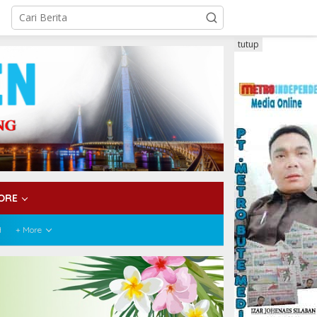
tutup
ORE
H
+ More