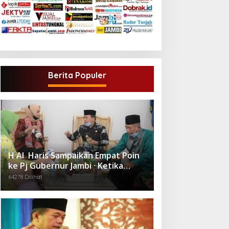
Berita Populer
H Al Haris Sampaikan Empat Poin
ke Pj Gubernur Jambi · Ketika
Melakukan Kunjungan Kerja ke
64278 Dilihat
Merangin