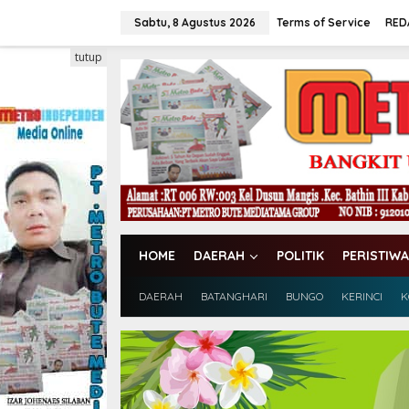
L
e
Sabtu, 8 Agustus 2026
Terms of Service
RED
w
a
tutup
t
i
k
e
k
o
n
t
e
n
HOME
DAERAH
POLITIK
PERISTIWA
DAERAH
BATANGHARI
BUNGO
KERINCI
K