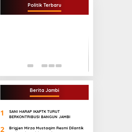
Dalam Rangka Pemilihan Ketua PK.
Politik Terbaru
Di BUNGO, POLITIK
|
Juli 5, 2021
Gugatan Pilgub J
Endra-Ratu Akui 
Meski Tak Ada e
Di INFORMASI, PERISTIWA
2021
Berita Jambi
1
SANI HARAP IKAPTK TURUT
BERKONTRIBUSI BANGUN JAMBI
2
Brigjen Mirza Mustaqim Resmi Dilantik