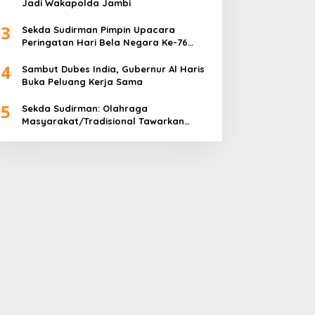
Jadi Wakapolda Jambi
3
Sekda Sudirman Pimpin Upacara
Peringatan Hari Bela Negara Ke-76
Tahun 2024
4
Sambut Dubes India, Gubernur Al Haris
Buka Peluang Kerja Sama
5
Sekda Sudirman: Olahraga
Masyarakat/Tradisional Tawarkan
Kebersamaan dan Kebugaran Jasmani
untuk Semua Golongan