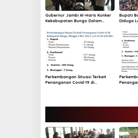
s
Gubernur Jambi Al-Haris Kunker
Bupati B
Kekabupaten Bungo Dalam
Diduga L
Rangka Penanganan Covid -19.
buka Eve
Kerumun
Perkembangan Situasi Terkait
Perkemba
Penanganan Covid-19 di
Penangan
Kabupaten Bungo,Minggu 2 Mei
Kabupat
2021
6April202