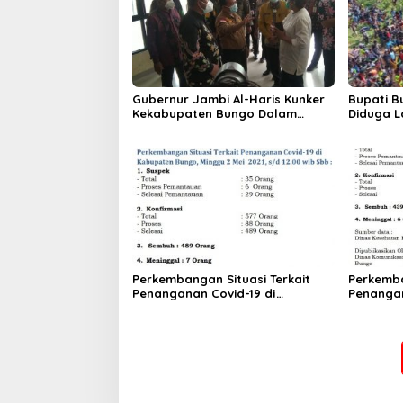
Gubernur Jambi Al-Haris Kunker
Bupati B
Kekabupaten Bungo Dalam
Diduga L
Rangka Penanganan Covid -19.
buka Eve
Kerumun
Perkembangan Situasi Terkait
Perkemba
Penanganan Covid-19 di
Penangan
Kabupaten Bungo,Minggu 2 Mei
Kabupat
2021
6April202