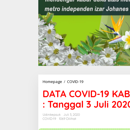
Homepage
/
COVID-19
D
A
DATA COVID-19 KA
T
A
: Tanggal 3 Juli 202
C
O
V
Udinkepsuk
Juli 3, 2020
I
COVID-19
1069 Dilihat
D
-