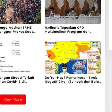
ungo Mashuri SP.ME
H.Alharis Tegaskan OPD
anggar Prokes Saat
Maksimalkan Program dan
nt Motor Trail Undang
Serapan Anggaran Hadapi
an Masyarakat.
Covid-19
ngan Situasi Terkait
Daftar Hasil Pemeriksaan Swab
an Covid-19 di
Negatif 2 Kali (Sembuh dan Boleh
en Bungo,Selasa
Pulang) KAMIS., 01 APRIL 2021
1, s/d 12.00 wib
View More