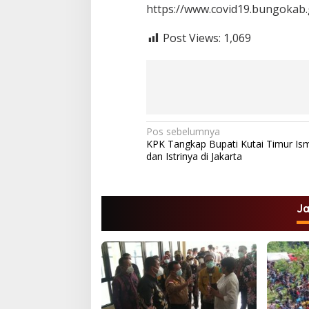
https://www.covid19.bungokab.
Post Views:
1,069
N
Pos sebelumnya
KPK Tangkap Bupati Kutai Timur Is
a
dan Istrinya di Jakarta
v
i
g
J
a
s
i
p
o