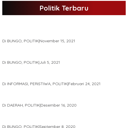
Politik Terbaru
DPD Partai Nasdem Kab Bungo Gelar Acara Peringatan HUT Ke-
10.Bertajuk Dengan Tema”Membawa Gerakan Perubahan”
Di BUNGO, POLITIK
|
November 15, 2021
DPD Partai Golkar,Muscam Ke-X Dalam Rangka Pemilihan Ketua
PK.
Di BUNGO, POLITIK
|
Juli 5, 2021
Gugatan Pilgub Jambi, Saksi Cek Endra-Ratu Akui Bisa Nyoblos
Meski Tak Ada e-KTP
Di INFORMASI, PERISTIWA, POLITIK
|
Februari 24, 2021
Real Count Hampir 100 Persen, Hasil Rekapitulasi KPU Jambi
Haris – Sani Unggul 38.0,%
Di DAERAH, POLITIK
|
Desember 16, 2020
Hamas-Apri Hari Ini,Pemeriksaan Kesehatan Di RSUD Raden
Mattaher
Di BUNGO, POLITIK
|
September 8, 2020