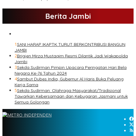
Berita Jambi
1
SANI HARAP IKAPTK TURUT BERKONTRIBUSI BANGUN
JAMBI
2
Brigjen Mirza Mustaqim Resmi Dilantik Jadi Wakapolda
Jambi
3
Sekda Sudirman Pimpin Upacara Peringatan Hari Bela
Negara Ke-76 Tahun 2024
4
Sambut Dubes India, Gubernur Al Haris Buka Peluang
Kerja Sama
5
Sekda Sudirman: Olahraga Masyarakat/Tradisional
Tawarkan Kebersamaan dan Kebugaran Jasmani untuk
Semua Golongan