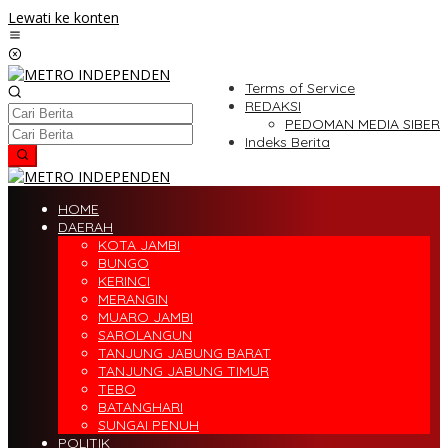
Lewati ke konten
Terms of Service
REDAKSI
PEDOMAN MEDIA SIBER
Indeks Berita
HOME
DAERAH
KOTA JAMBI
BUNGO
KERINCI
MERANGIN
MUARO JAMBI
SAROLANGUN
TANJUNG JABUNG BARAT
TANJUNG JABUNG TIMUR
TEBO
BATANGHARI
SUNGAI PENUH
POLITIK