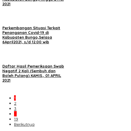
2021
Perkembangan Situasi Terkait
Penanganan Covid-19 di
Kabupaten Bungo,Selasa
6April2021, s/d 12.00 wib
Daftar Hasil Pemeriksaan Swab
Negatif 2 Kali (Sembuh dan
Boleh Pulang) KAMIS., 01 APRIL
2021
1
2
3
…
19
Berikutnya