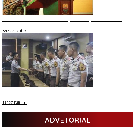
H Al Haris Wakili Pemkab/Pemkot Jambi Wilayah Barat • Pada
Sambutan Halal Bihalal di Gubernuran
34572 Dilihat
Daftar Akpol 88 yang Jadi Petinggi Polri, dari Batalion Dharma s/d
Atmani Wedana dan Adhi Pradana
19127 Dilihat
ADVETORIAL