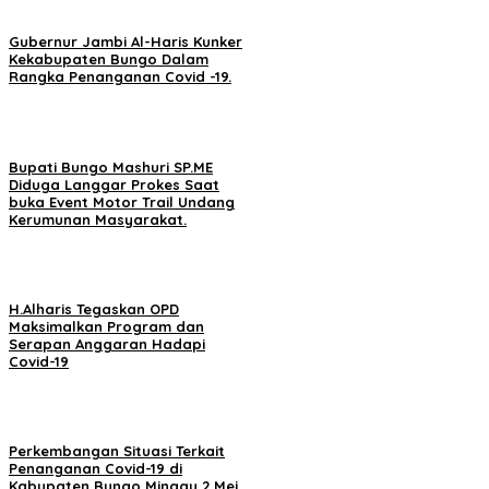
Gubernur Jambi Al-Haris Kunker
Kekabupaten Bungo Dalam
Rangka Penanganan Covid -19.
Bupati Bungo Mashuri SP.ME
Diduga Langgar Prokes Saat
buka Event Motor Trail Undang
Kerumunan Masyarakat.
H.Alharis Tegaskan OPD
Maksimalkan Program dan
Serapan Anggaran Hadapi
Covid-19
Perkembangan Situasi Terkait
Penanganan Covid-19 di
Kabupaten Bungo,Minggu 2 Mei