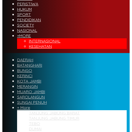
PERISTIWA
HUKUM
SPORT
PENDIDIKAN
SOCIETY
NASIONAL
+MORE
INTERNASIONAL
KESEHATAN
DAERAH
BATANGHARI
BUNGO
KERINCI
KOTA JAMBI
MERANGIN
MUARO JAMBI
SAROLANGUN
SUNGAI PENUH
+ More
TANJUNG JABUNG BARAT
TANJUNG JABUNG TIMUR
TEBO
DUMAI