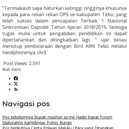
“Terimakasih saya haturkan setinggi tingginya khusunya
kepada para rekan rekan OPS se-kabupaten Tebo, yang
telah sukses dalam pencapaian Terbaik 1 Nasional
Sinkronisasi Dapodik Tahun Ajaran 2018/2019, Semoga
tugas mulia untuk pengabdian pendidikan ini dapat
dipertahankan dan ditingkatkan lagi, ” ujar beliau
menutup pembicaraan dengan Biro ARN Tebo melalui
handphonenya. (Arl)
Post Views:
2,591
Ikuti Kami
Navigasi pos
Pos sebelumnya
Bupati mashuri sp.me Hadiri Rapat Forum
Silaturahmi Kamtibmas Polres Bungo
Pos berikutnya
Cerita Polwan Maluku Utara yang Ditangkap