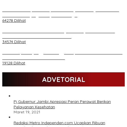
H Al Haris Sampaikan Empat Poin ke Pj Gubernur Jambi · Ketika
Melakukan Kunjungan Kerja ke Merangin
64278 Dilihat
H Al Haris Wakili Pemkab/Pemkot Jambi Wilayah Barat • Pada
Sambutan Halal Bihalal di Gubernuran
34574 Dilihat
Daftar Akpol 88 yang Jadi Petinggi Polri, dari Batalion Dharma s/d
Atmani Wedana dan Adhi Pradana
19128 Dilihat
ADVETORIAL
Pj.Gubernur Jambi Apresiasi Peran Perawat Berikan
Pelayanan Kesehatan
Maret 19, 2021
Redaksi Metro Independen.com Ucapkan Ribuan