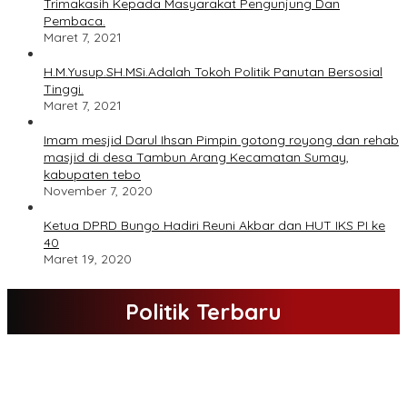
Trimakasih Kepada Masyarakat Pengunjung Dan
Pembaca.
Maret 7, 2021
H.M.Yusup.SH.MSi.Adalah Tokoh Politik Panutan Bersosial
Tinggi.
Maret 7, 2021
Imam mesjid Darul Ihsan Pimpin gotong royong dan rehab
masjid di desa Tambun Arang Kecamatan Sumay,
kabupaten tebo
November 7, 2020
Ketua DPRD Bungo Hadiri Reuni Akbar dan HUT IKS PI ke
40
Maret 19, 2020
Politik Terbaru
DPD Partai Nasdem Kab Bungo Gelar Acara Peringatan HUT Ke-
10.Bertajuk Dengan Tema”Membawa Gerakan Perubahan”