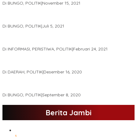
Di BUNGO, POLITIK
|
November 15, 2021
DPD Partai Golkar,Muscam Ke-X Dalam Rangka Pemilihan Ketua
PK.
Di BUNGO, POLITIK
|
Juli 5, 2021
Gugatan Pilgub Jambi, Saksi Cek Endra-Ratu Akui Bisa Nyoblos
Meski Tak Ada e-KTP
Di INFORMASI, PERISTIWA, POLITIK
|
Februari 24, 2021
Real Count Hampir 100 Persen, Hasil Rekapitulasi KPU Jambi
Haris – Sani Unggul 38.0,%
Di DAERAH, POLITIK
|
Desember 16, 2020
Hamas-Apri Hari Ini,Pemeriksaan Kesehatan Di RSUD Raden
Mattaher
Di BUNGO, POLITIK
|
September 8, 2020
Berita Jambi
1