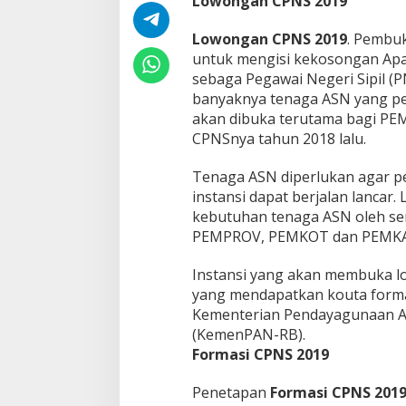
Lowongan CPNS 2019
a
r
Lowongan CPNS 2019
. Pembu
a
untuk mengisi kekosongan Apar
n
sebaga Pegawai Negeri Sipil (
C
P
banyaknya tenaga ASN yang pen
N
akan dibuka terutama bagi P
S
CPNSnya tahun 2018 lalu.
2
0
Tenaga ASN diperlukan agar p
1
9
instansi dapat berjalan lanca
.
kebutuhan tenaga ASN oleh se
PEMPROV, PEMKOT dan PEMKA
Instansi yang akan membuka lo
yang mendapatkan kouta form
Kementerian Pendayagunaan Ap
(KemenPAN-RB).
Formasi CPNS 2019
Penetapan
Formasi CPNS 201