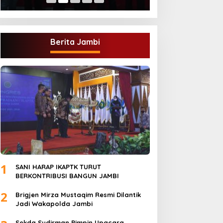
Berita Jambi
1
SANI HARAP IKAPTK TURUT
BERKONTRIBUSI BANGUN JAMBI
2
Brigjen Mirza Mustaqim Resmi Dilantik
Jadi Wakapolda Jambi
Sekda Sudirman Pimpin Upacara