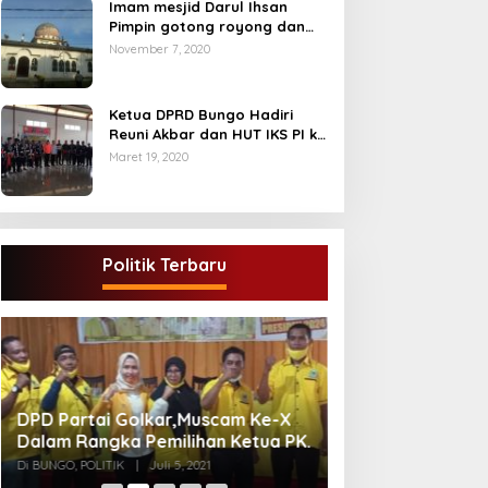
Imam mesjid Darul Ihsan
Pimpin gotong royong dan
rehab masjid di desa Tambun
November 7, 2020
Arang Kecamatan Sumay,
kabupaten tebo
Ketua DPRD Bungo Hadiri
Reuni Akbar dan HUT IKS PI ke
40
Maret 19, 2020
Politik Terbaru
Gugatan Pilgub J
DPD Partai Golkar,Muscam Ke-X
Endra-Ratu Akui 
Dalam Rangka Pemilihan Ketua PK.
Meski Tak Ada e
Di INFORMASI, PERISTIWA
Di BUNGO, POLITIK
|
Juli 5, 2021
2021