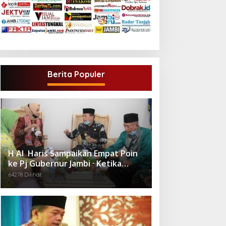
Berita Populer
H Al Haris Sampaikan Empat Poin
ke Pj Gubernur Jambi · Ketika
Melakukan Kunjungan Kerja ke
64278 Dilihat
Merangin