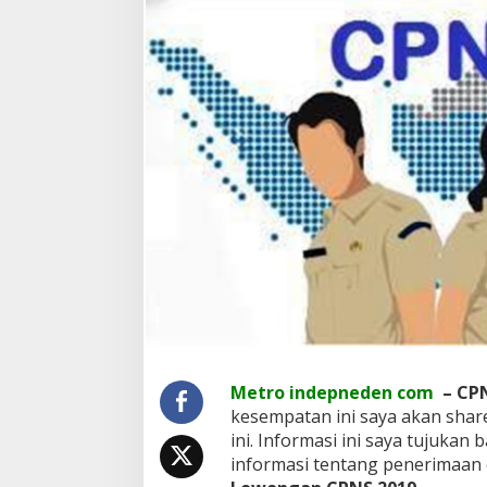
e
n
e
r
i
m
a
a
n
d
a
n
J
a
d
w
a
l
P
e
Metro indepneden com
– CPN
n
kesempatan ini saya akan sha
d
ini. Informasi ini saya tujuk
a
informasi tentang penerimaan c
f
t