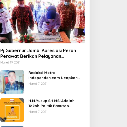
Pj.Gubernur Jambi Apresiasi Peran
Perawat Berikan Pelayanan
Kesehatan
Maret 19, 2021
Redaksi Metro
Independen.com Ucapkan
Ribuan Trimakasih Kepada
Maret 7, 2021
Masyarakat Pengunjung Dan
Pembaca.
H.M.Yusup.SH.MSi.Adalah
Tokoh Politik Panutan
Bersosial Tinggi.
Maret 7, 2021