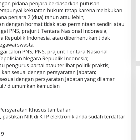
ngan pidana penjara berdasarkan putusan
empunyai kekuatan hukum tetap karena melakukan
na penjara 2 (dua) tahun atau lebih;
an dengan hormat tidak atas permintaan sendiri atau
ai PNS, prajurit Tentara Nasional Indonesia,
 Republik Indonesia, atau diberhentikan tidak
egawai swasta;
ai calon PNS, PNS, prajurit Tentara Nasional
epolisian Negara Republik Indonesia;
 pengurus partai atau terlibat politik praktis;
idikan sesuai dengan persyaratan Jabatan;
 sesuai dengan persyaratan Jabatan yang dilamar;
ul / diumumkan kemudian
 Persyaratan Khusus tambahan
 pastikan NIK di KTP elektronik anda sudah terdaftar
DPD Partai Nasdem Kab Bungo
Gelar Acara Peringatan HUT Ke-
10.Bertajuk Dengan
19
Di BUNGO, POLITIK
|
November 15, 2021
Tema”Membawa Gerakan