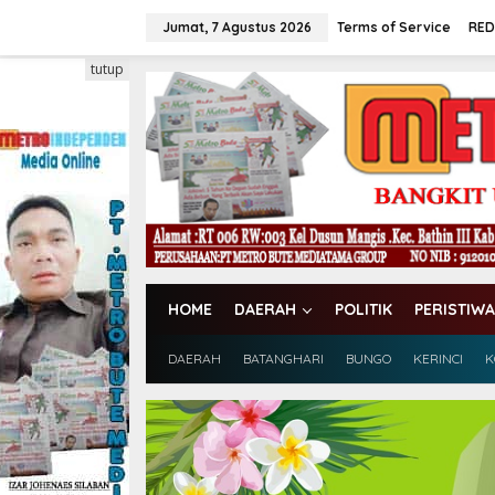
L
e
Jumat, 7 Agustus 2026
Terms of Service
RED
w
a
tutup
t
i
k
e
k
o
n
t
e
n
HOME
DAERAH
POLITIK
PERISTIWA
DAERAH
BATANGHARI
BUNGO
KERINCI
K