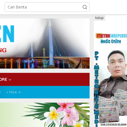
tutup
ORE
H
+ More