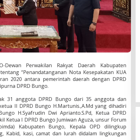
O-Dewan Perwakilan Rakyat Daerah Kabupaten
a tentang “Penandatanganan Nota Kesepakatan KUA
ran 2020 antara pemerintah daerah dengan DPRD
ripurna DPRD Bungo.
anyak 31 anggota DPRD Bungo dari 35 anggota dan
ketua II DPRD Bungo H.Martunis.,A.Md yang dihadiri
Bungo H.Syafrudin Dwi Aprianto.S.Pd, Ketua DPRD
kil Ketua I DPRD Bungo Jumiwan Aguza, unsur Forum
pimda) Kabupaten Bungo, Kepala OPD dilingkup
 Kabid, kasi, camat dan lurah didalam lingkungan