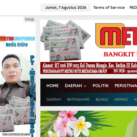
L
e
Jumat, 7 Agustus 2026
Terms of Service
RED
w
a
tutup
t
i
k
e
k
o
n
t
e
n
HOME
DAERAH
POLITIK
PERISTIWA
DAERAH
BATANGHARI
BUNGO
KERINCI
K