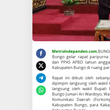
n
P
P
A
S
A
P
B
D
t
a
MetroIndependen.com
,BUNG
h
Bungo gelar rapat paripurn
u
n
dan PPAS APBD tahun angga
a
Kabupaten Bungo di ruang pa
n
g
Rapat ini diikuti oleh seb
g
dipimpin langsung oleh wakil 
a
r
langsung oleh wakil Bupati 
a
Bungo Jumari Ari Wardoyo, Wa
n
Komunikasi Daerah (Forkom
2
Kabupaten Bungo, para Kabag,
0
2