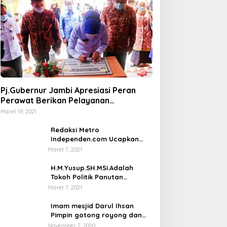
Pj.Gubernur Jambi Apresiasi Peran
Perawat Berikan Pelayanan
Kesehatan
Maret 19, 2021
Redaksi Metro
Independen.com Ucapkan
Ribuan Trimakasih Kepada
Maret 7, 2021
Masyarakat Pengunjung Dan
Pembaca.
H.M.Yusup.SH.MSi.Adalah
Tokoh Politik Panutan
Bersosial Tinggi.
Maret 7, 2021
Imam mesjid Darul Ihsan
Pimpin gotong royong dan
rehab masjid di desa Tambun
November 7, 2020