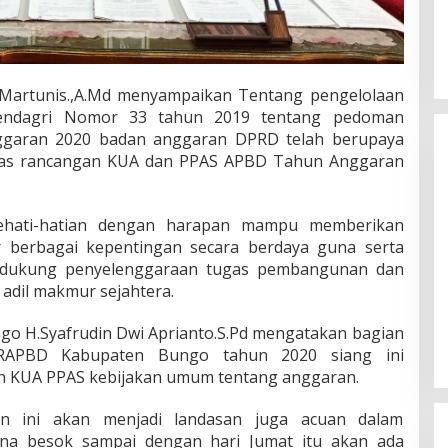
.Martunis.,A.Md menyampaikan Tentang pengelolaan
DPD Partai Nasdem Kab Bungo
endagri Nomor 33 tahun 2019 tentang pedoman
Gelar Acara Peringatan HUT Ke-
garan 2020 badan anggaran DPRD telah berupaya
10.Bertajuk Dengan
Di BUNGO, POLITIK
|
November 15, 2021
as rancangan KUA dan PPAS APBD Tahun Anggaran
Tema”Membawa Gerakan
Perubahan”
ehati-hatian dengan harapan mampu memberikan
 berbagai kepentingan secara berdaya guna serta
dukung penyelenggaraan tugas pembangunan dan
adil makmur sejahtera.
ngo H.Syafrudin Dwi Aprianto.S.Pd mengatakan bagian
RAPBD Kabupaten Bungo tahun 2020 siang ini
n KUA PPAS kebijakan umum tentang anggaran.
an ini akan menjadi landasan juga acuan dalam
ena besok sampai dengan hari Jumat itu akan ada