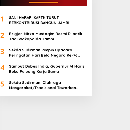
1
SANI HARAP IKAPTK TURUT
BERKONTRIBUSI BANGUN JAMBI
2
Brigjen Mirza Mustaqim Resmi Dilantik
Jadi Wakapolda Jambi
3
Sekda Sudirman Pimpin Upacara
Peringatan Hari Bela Negara Ke-76
Tahun 2024
4
Sambut Dubes India, Gubernur Al Haris
Buka Peluang Kerja Sama
5
Sekda Sudirman: Olahraga
Masyarakat/Tradisional Tawarkan
Kebersamaan dan Kebugaran Jasmani
untuk Semua Golongan