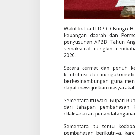
e
n
g
a
n
D
Wakil ketua II DPRD Bungo H
P
keuangan daerah dan Perm
R
penyusunan APBD Tahun Ang
D
semaksimal mungkin membah
K
a
2020.
b
u
Secara cermat dan penuh k
p
kontribusi dan mengakomodir
a
berkesinambungan guna men
t
e
dapat mewujudkan masyarakat 
n
B
Sementara itu wakil Bupati Bu
u
dari tahapan pembahasan 
n
dilaksanakan penandatangana
g
o
Sementara itu tentu kedep
pembahasan berikutnya, kar