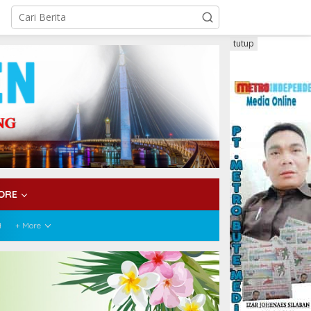
tutup
ORE
H
+ More