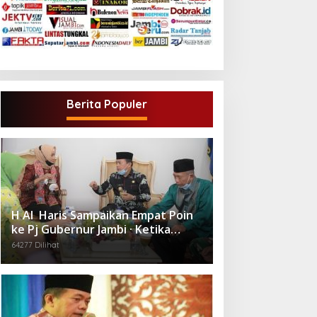
Berita Populer
H Al Haris Sampaikan Empat Poin
ke Pj Gubernur Jambi · Ketika
Melakukan Kunjungan Kerja ke
64277 Dilihat
Merangin