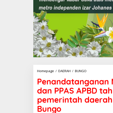
Homepage
/
DAERAH
/
BUNGO
P
e
Penandatanganan 
n
a
dan PPAS APBD tah
n
d
pemerintah daera
a
t
Bungo
a
n