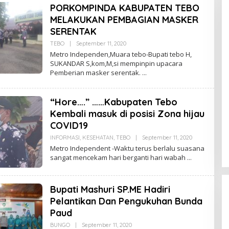
PORKOMPINDA KABUPATEN TEBO
MELAKUKAN PEMBAGIAN MASKER
SERENTAK
TEBO
|
September 11, 2020
O
L
Metro Independen,Muara tebo-Bupati tebo H,
E
SUKANDAR S,kom,M,si mempinpin upacara
H
Pemberian masker serentak.
U
D
I
N
“Hore….” ……Kabupaten Tebo
K
E
Kembali masuk di posisi Zona hijau
P
S
COVID19
U
K
INFORMASI
,
KESEHATAN
,
TEBO
|
September 11, 2020
O
L
Metro Independent -Waktu terus berlalu suasana
E
sangat mencekam hari berganti hari wabah
H
U
D
I
Bupati Mashuri SP.ME Hadiri
N
K
Pelantikan Dan Pengukuhan Bunda
E
P
Paud
S
U
BUNGO
|
September 11, 2020
O