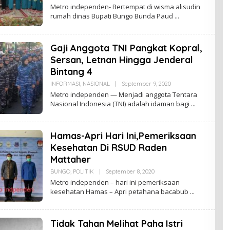
K
L
Metro independen- Bertempat di wisma alisudin
E
rumah dinas Bupati Bungo Bunda Paud
H
U
D
I
Gaji Anggota TNI Pangkat Kopral,
N
K
Sersan, Letnan Hingga Jenderal
E
P
Bintang 4
S
U
INFORMASI
,
NASIONAL
|
September 9, 2020
O
K
L
Metro independen — Menjadi anggota Tentara
E
Nasional Indonesia (TNI) adalah idaman bagi
H
U
D
I
Hamas-Apri Hari Ini,Pemeriksaan
N
K
Kesehatan Di RSUD Raden
E
P
Mattaher
S
U
BUNGO
,
POLITIK
|
September 8, 2020
O
K
L
Metro independen – hari ini pemeriksaan
E
kesehatan Hamas – Apri petahana bacabub
H
U
D
I
Tidak Tahan Melihat Paha Istri
N
K