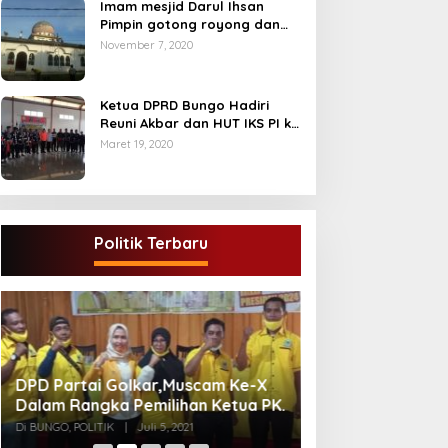
Imam mesjid Darul Ihsan
Pimpin gotong royong dan
rehab masjid di desa Tambun
November 7, 2020
Arang Kecamatan Sumay,
kabupaten tebo
Ketua DPRD Bungo Hadiri
Reuni Akbar dan HUT IKS PI ke
40
Maret 19, 2020
Politik Terbaru
Gugatan Pilgub J
DPD Partai Golkar,Muscam Ke-X
Endra-Ratu Akui 
Dalam Rangka Pemilihan Ketua PK.
Meski Tak Ada e
Di INFORMASI, PERISTIWA
Di BUNGO, POLITIK
|
Juli 5, 2021
2021