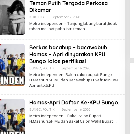
Teman Putih Tergoda Perkosa
E
P
Dikamar
S
U
KUKERTA
|
September 7, 2020
O
K
L
Metro independen – Tanjung Jabung barat ,tidak
E
tahan melihat paha istri teman
H
U
D
I
Berkas bacabup – bacawabub
N
K
Hamas – Apri dinyatakan KPU
E
P
Bungo lolos perifikasi
S
U
BUNGO
,
POLITIK
|
September 6, 2020
O
K
L
Metro independen- Balon calon bupati Bungo
E
H.Mashuri.SP.ME dan Bacawabup H.Safrudin Dwi
H
Aprianto,S.Pd
U
D
I
N
Hamas-Apri Daftar Ke-KPU Bungo.
K
E
BUNGO
,
POLITIK
|
September 6, 2020
O
P
L
S
DPD Partai Nasdem Kab Bungo
Metro independen – Bakal calon Bupati
E
U
Gelar Acara Peringatan HUT Ke-
H.Mashuri.SP.ME dan Bakal Calon Wakil Bupati
H
K
U
10.Bertajuk Dengan
Di BUNGO, POLITIK
|
November 15, 2021
D
Tema”Membawa Gerakan