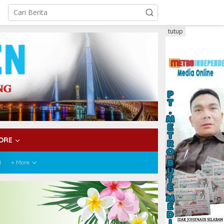
tutup
ORE
H
+ More