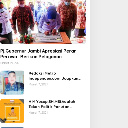
Pj.Gubernur Jambi Apresiasi Peran
Perawat Berikan Pelayanan
Kesehatan
Maret 19, 2021
Redaksi Metro
Independen.com Ucapkan
Ribuan Trimakasih Kepada
Maret 7, 2021
Masyarakat Pengunjung Dan
Pembaca.
H.M.Yusup.SH.MSi.Adalah
Tokoh Politik Panutan
Bersosial Tinggi.
Maret 7, 2021