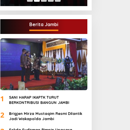
Berita Jambi
1
SANI HARAP IKAPTK TURUT
BERKONTRIBUSI BANGUN JAMBI
2
Brigjen Mirza Mustaqim Resmi Dilantik
Jadi Wakapolda Jambi
Sekda Sudirman Pimpin Upacara