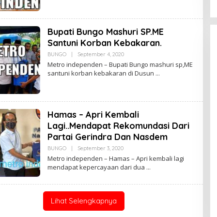
I
Perubahan”
N
K
E
P
Bupati Bungo Mashuri SP.ME
S
Santuni Korban Kebakaran.
U
K
BUNGO
|
September 4, 2020
O
L
Metro independen – Bupati Bungo mashuri sp,ME
E
santuni korban kebakaran di Dusun
H
U
D
I
N
K
Hamas – Apri Kembali
E
P
Lagi..Mendapat Rekomundasi Dari
S
Partai Gerindra Dan Nasdem
U
K
BUNGO
|
September 3, 2020
O
L
Metro independen – Hamas – Apri kembali lagi
E
mendapat kepercayaan dari dua
H
U
D
I
N
Lihat Selengkapnya
K
E
P