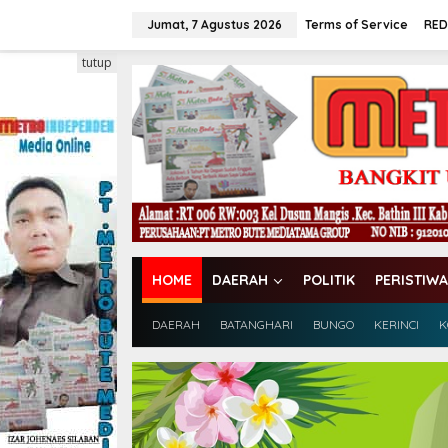
L
e
Jumat, 7 Agustus 2026
Terms of Service
RED
w
a
tutup
t
i
k
e
k
o
n
t
e
n
HOME
DAERAH
POLITIK
PERISTIWA
DAERAH
BATANGHARI
BUNGO
KERINCI
K