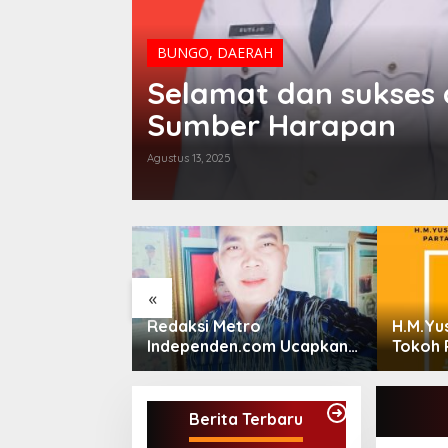
BUNGO
,
DAERAH
 Dusun
Selamat dan sukses 
Sumber Harapan
Agustus 13, 2025
«
 Jambi
Redaksi Metro
H.M.Yu
eran Perawat
Independen.com Ucapkan
Tokoh 
ayanan
Ribuan Trimakasih Kepada
Bersosi
Masyarakat Pengunjung
Dan Pembaca.
Berita Terbaru